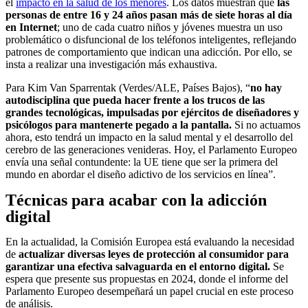
el
impacto en la salud de los menores
. Los datos muestran que
las
personas de entre 16 y 24 años pasan más de siete horas al día
en Internet
; uno de cada cuatro niños y jóvenes muestra un uso
problemático o disfuncional de los teléfonos inteligentes, reflejando
patrones de comportamiento que indican una adicción. Por ello, se
insta a realizar una investigación más exhaustiva.
Para Kim Van Sparrentak (Verdes/ALE, Países Bajos), “
no hay
autodisciplina que pueda hacer frente a los trucos de las
grandes tecnológicas, impulsadas por ejércitos de diseñadores y
psicólogos para mantenerte pegado a la pantalla.
Si no actuamos
ahora, esto tendrá un impacto en la salud mental y el desarrollo del
cerebro de las generaciones venideras. Hoy, el Parlamento Europeo
envía una señal contundente: la UE tiene que ser la primera del
mundo en abordar el diseño adictivo de los servicios en línea”.
Técnicas para acabar con la adicción
digital
En la actualidad, la Comisión Europea está evaluando la necesidad
de
actualizar diversas leyes de protección al consumidor para
garantizar una efectiva salvaguarda en el entorno digital.
Se
espera que presente sus propuestas en 2024, donde el informe del
Parlamento Europeo desempeñará un papel crucial en este proceso
de análisis.