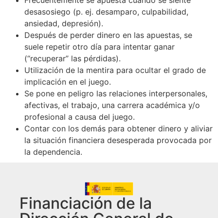
Frecuentemente se apuesta cuando se siente
desasosiego (p. ej. desamparo, culpabilidad,
ansiedad, depresión).
Después de perder dinero en las apuestas, se
suele repetir otro día para intentar ganar
(“recuperar” las pérdidas).
Utilización de la mentira para ocultar el grado de
implicación en el juego.
Se pone en peligro las relaciones interpersonales,
afectivas, el trabajo, una carrera académica y/o
profesional a causa del juego.
Contar con los demás para obtener dinero y aliviar
la situación financiera desesperada provocada por
la dependencia.
Financiación de la